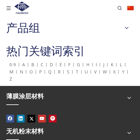
产品组
热门关键词索引
0-9
A
B
C
D
E
F
G
H
I
J
K
L
M
N
O
P
Q
R
S
T
U
V
W
X
Y
Z
薄膜涂层材料
无机粉末材料