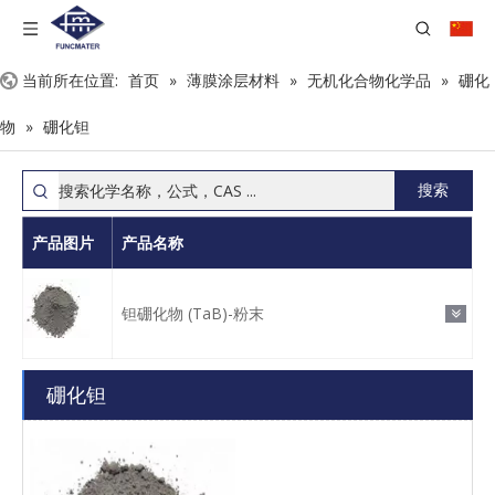
当前所在位置:
首页
»
薄膜涂层材料
»
无机化合物化学品
»
硼化
物
»
硼化钽
搜索
产品图片
产品名称
钽硼化物 (TaB)-粉末
硼化钽