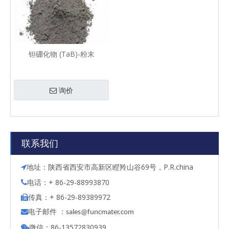
钽硼化物 (TaB)-粉末
询价
联系我们
地址：陕西省西安市高新区瞪羚山谷69号，P.R.china

电话：+ 86-29-88993870

传真：+ 86-29-89389972

电子邮件 ：

s
ales@funcmater.com
微信：86-13572830939
