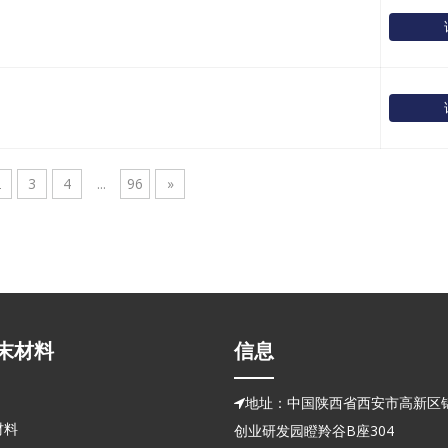
2
3
4
...
96
»
末材料
信息
地址：中国陕西省西安市高新区锦

材料
创业研发园瞪羚谷B座304