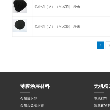
氯化钼（Ⅴ）（MoCl5）-粉末
氯化钼（Ⅵ）（MoCl6）-粉末
1
薄膜涂层材料
无机粉
金属溅射靶
电池材料
金属合金溅射靶
硫属化物