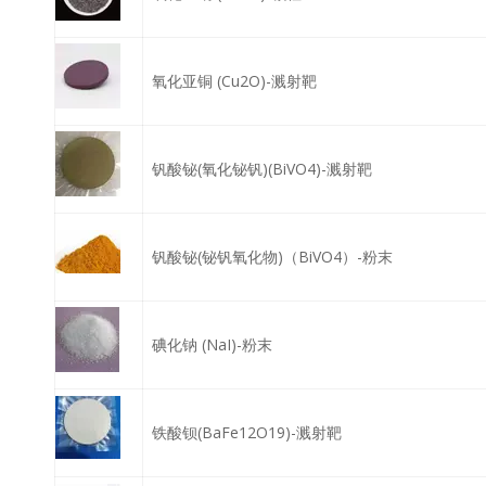
氧化亚铜 (Cu2O)-溅射靶
钒酸铋(氧化铋钒)(BiVO4)-溅射靶
钒酸铋(铋钒氧化物)（BiVO4）-粉末
碘化钠 (NaI)-粉末
铁酸钡(BaFe12O19)-溅射靶