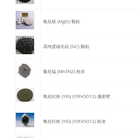
氧化镁 (MgO)-颗粒
高纯度碳化硅 (SiC)-颗粒
氮化锰 (Mn3N2)-粉末
氧化钇铁 (YIG) (Y3Fe5O12)-溅射靶
氧化钇铁 (YIG) (Y3Fe5O12)-粉末