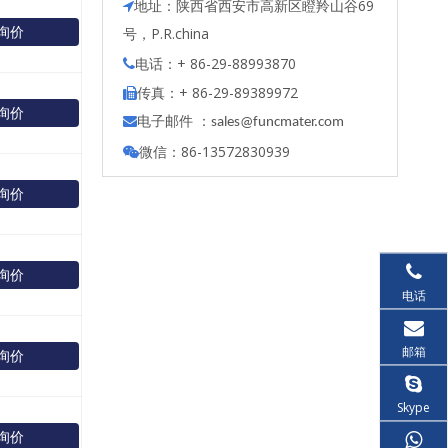
地址：陕西省西安市高新区瞪羚山谷69

询价
号，P.R.china
电话：+ 86-29-88993870

传真：+ 86-29-89389972

询价
电子邮件 ：

s
ales@funcmater.com
微信：86-13572830939

询价
询价
电话
邮箱
询价
Skype
询价