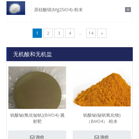
原硅酸镁(Mg2SiO4)-粉末
1
2
3
4
...
14
»
无机酸和无机盐
钒酸铋(氧化铋钒)(BiVO4)-溅
钒酸铋(铋钒氧化物)
射靶
（BiVO4）-粉末
询价
询价