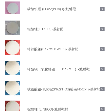
磷酸钒锂 (Li3V2(PO4)3)-溅射靶
钽酸锂(LiTaO3)-溅射靶
锆钛酸钡(BaZrxTi1-xO3)- 溅射靶
锆酸钡（氧化锆钡）（BaZrO3）-溅射靶
钛锆酸铅-氧化铌(PbZrTiO3(掺杂NbOx))-溅射靶
铌酸锂 (LiNbO3)-溅射靶材