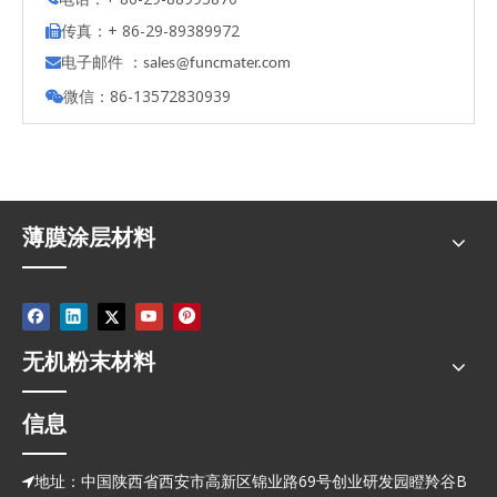
传真：+ 86-29-89389972

电子邮件 ：

s
ales@funcmater.com
微信：86-13572830939

薄膜涂层材料
无机粉末材料
信息
地址：中国陕西省西安市高新区锦业路69号创业研发园瞪羚谷B
