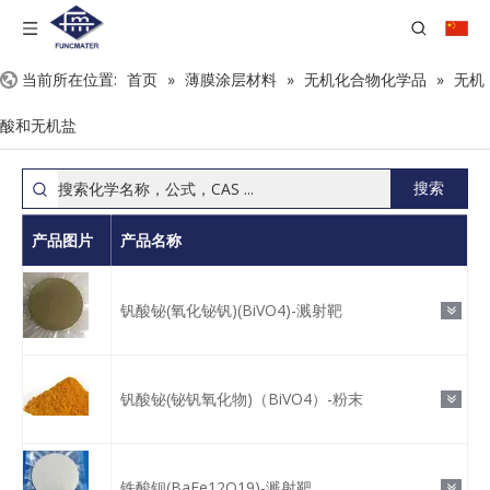
当前所在位置:
首页
»
薄膜涂层材料
»
无机化合物化学品
»
无机
酸和无机盐
搜索
产品图片
产品名称
钒酸铋(氧化铋钒)(BiVO4)-溅射靶
钒酸铋(铋钒氧化物)（BiVO4）-粉末
铁酸钡(BaFe12O19)-溅射靶