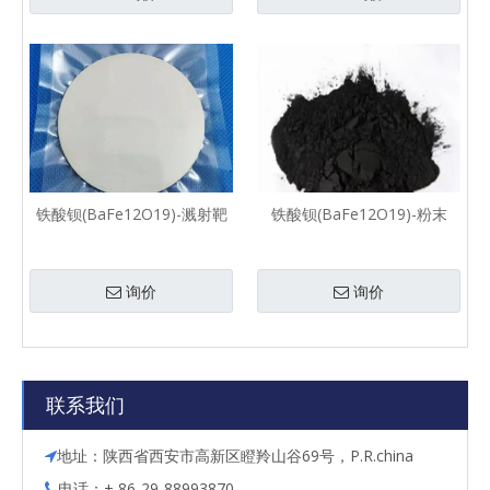
铁酸钡(BaFe12O19)-溅射靶
铁酸钡(BaFe12O19)-粉末
询价
询价
联系我们
地址：陕西省西安市高新区瞪羚山谷69号，P.R.china

电话：+ 86-29-88993870
