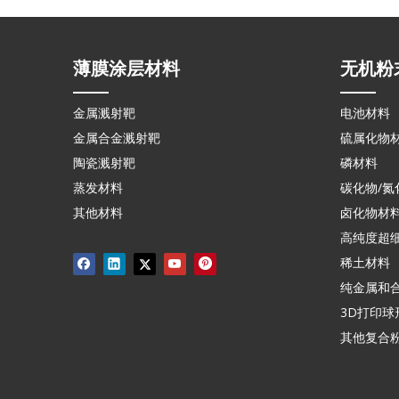
薄膜涂层材料
无机粉
金属溅射靶
电池材料
金属合金溅射靶
硫属化物
陶瓷溅射靶
磷材料
蒸发材料
碳化物/氮
其他材料
卤化物材
高纯度超
稀土材料
纯金属和
3D打印球
其他复合