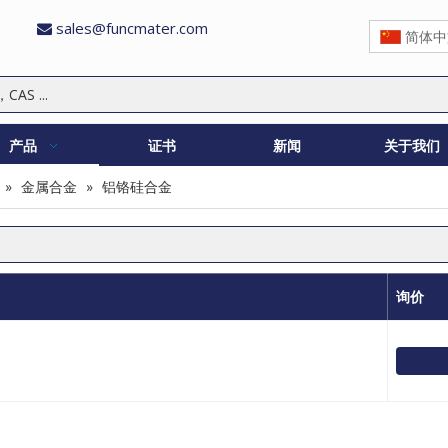
sales@funcmater.com

简体中
产品
证书
新闻
关于我们
»
金属合金
»
铝铬硅合金
询价