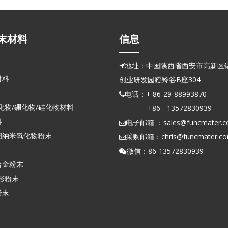
末材料
信息
地址：中国陕西省西安市高新区锦

材料
创业研发园瞪羚谷B座304
电话：+ 86-29-88993870

化物/硼化物/硅化物材料
+86 - 13572830939
料
电子邮箱 ：
sales@funcmater.

细纳米氧化物粉末
采购邮箱：
chris@funcmater.c

微信：86-13572830939

合金粉末
形粉末
粉末