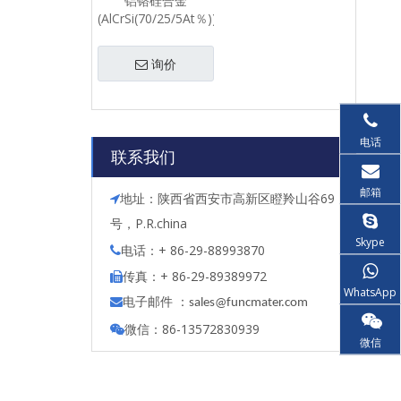
铝铬硅合金
(AlCrSi(70/25/5At％))-
颗粒
询价
电话
联系我们
邮箱
地址：陕西省西安市高新区瞪羚山谷69

号，P.R.china
Skype
电话：+ 86-29-88993870

传真：+ 86-29-89389972

WhatsApp
电子邮件 ：

s
ales@funcmater.com
微信：86-13572830939

微信