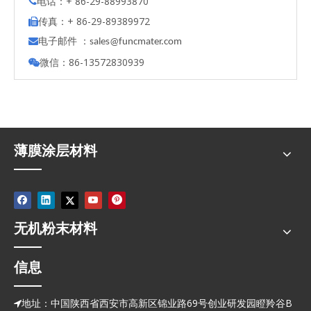
电话：+ 86-29-88993870

传真：+ 86-29-89389972

电子邮件 ：

s
ales@funcmater.com
微信：86-13572830939

薄膜涂层材料
无机粉末材料
信息
地址：中国陕西省西安市高新区锦业路69号创业研发园瞪羚谷B
