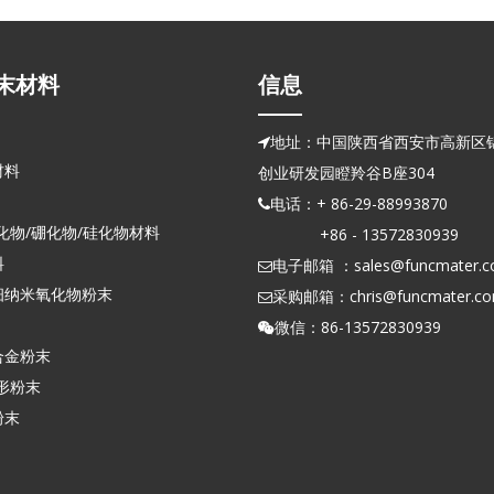
末材料
信息
地址：中国陕西省西安市高新区锦

材料
创业研发园瞪羚谷B座304
电话：+ 86-29-88993870

化物/硼化物/硅化物材料
+86 - 13572830939
料
电子邮箱 ：
sales@funcmater.

细纳米氧化物粉末
采购邮箱：
chris@funcmater.c

微信：86-13572830939

合金粉末
形粉末
粉末