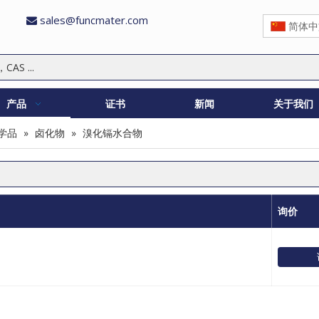
sales@funcmater.com

简体中
产品
证书
新闻
关于我们
学品
»
卤化物
»
溴化镉水合物
询价