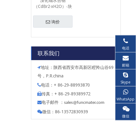
溴化镉水合物
（CdBr2·xH2O）-块
状
询价
电话
联系我们
邮箱
地址：陕西省西安市高新区瞪羚山谷69

号，P.R.china
Skype
电话：+ 86-29-88993870

传真：+ 86-29-89389972

WhatsApp
电子邮件 ：

s
ales@funcmater.com
微信：86-13572830939

微信