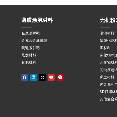
薄膜涂层材料
无机粉
金属溅射靶
电池材料
金属合金溅射靶
硫属化物
陶瓷溅射靶
磷材料
蒸发材料
碳化物/氮
其他材料
卤化物材
高纯度超
稀土材料
纯金属和
3D打印球
其他复合