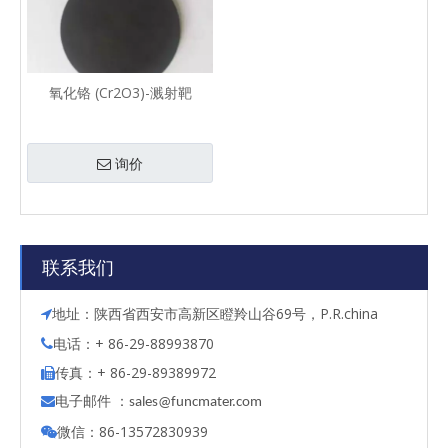
氧化铬 (Cr2O3)-溅射靶
询价
联系我们
地址：陕西省西安市高新区瞪羚山谷69号，P.R.china

电话：+ 86-29-88993870

传真：+ 86-29-89389972

电子邮件 ：

s
ales@funcmater.com
微信：86-13572830939
