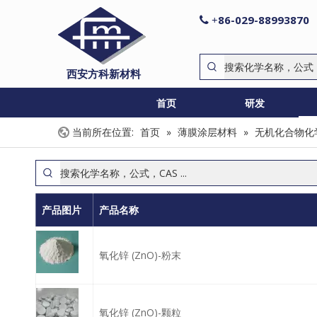
86-029-88993870

+
西安方科新材料
首页
研发
当前所在位置:
首页
»
薄膜涂层材料
»
无机化合物化
产品图片
产品名称
氧化锌 (ZnO)-粉末
氧化锌 (ZnO)-颗粒