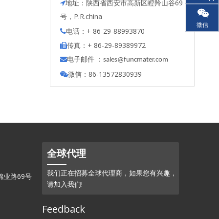
地址：陕西省西安市高新区瞪羚山谷69

号，P.R.china
微信
电话：+ 86-29-88993870

传真：+ 86-29-89389972

电子邮件 ：

s
ales@funcmater.com
微信：86-13572830939

全球代理
我们正在招募全球代理商，如果您有兴趣，
业路69号
请加入我们!
Feedback