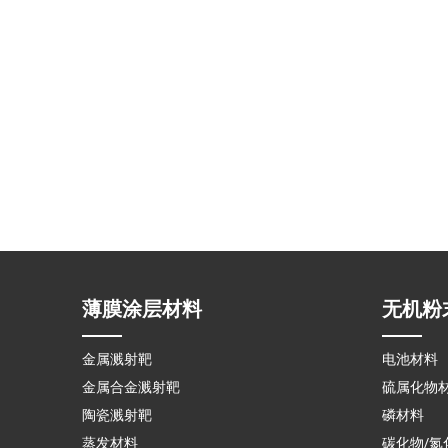
薄膜涂层材料
无机粉
金属溅射靶
电池材料
金属合金溅射靶
硫属化物
陶瓷溅射靶
磷材料
蒸发材料
碳化物/氮