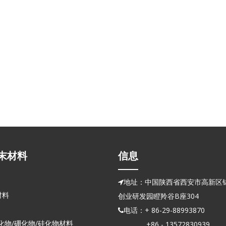
末材料
信息
地址：中国陕西省西安市高新区锦

材料
创业研发园瞪羚谷B座304
电话：+ 86-29-88993870

化物/硼化物/硅化物材料
+86 - 13572830939