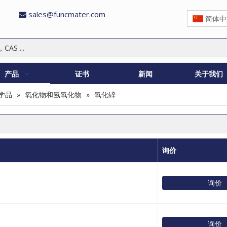
sales@funcmater.com

简体中
产品
证书
新闻
关于我们
学品
»
氧化物和氢氧化物
»
氧化锌
询价
询价
询价