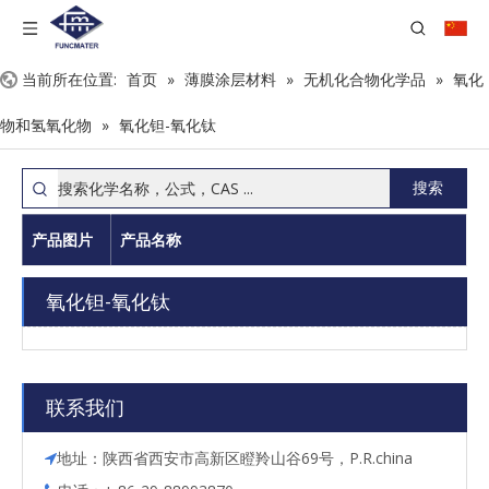
当前所在位置:
首页
»
薄膜涂层材料
»
无机化合物化学品
»
氧化
物和氢氧化物
»
氧化钽-氧化钛
搜索
产品图片
产品名称
氧化钽-氧化钛
联系我们
地址：陕西省西安市高新区瞪羚山谷69号，P.R.china
