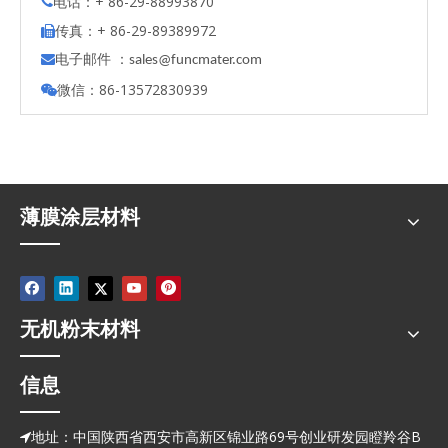
电话：+ 86-29-88993870

传真：+ 86-29-89389972

电子邮件 ：

s
ales@funcmater.com
微信：86-13572830939

薄膜涂层材料
无机粉末材料
信息
地址：中国陕西省西安市高新区锦业路69号创业研发园瞪羚谷B
