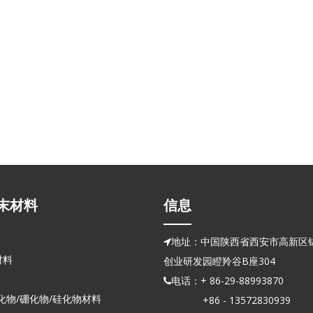
末材料
信息
地址：中国陕西省西安市高新区锦

材料
创业研发园瞪羚谷B座304
电话：+ 86-29-88993870

化物/硼化物/硅化物材料
+86 - 13572830939