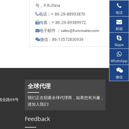
号，P.R.china
电话
电话：+ 86-29-88993870

传真：+ 86-29-89389972

邮箱
电子邮件 ：

s
ales@funcmater.com
微信：86-13572830939

Skype
WhatsApp
微信
全球代理
我们正在招募全球代理商，如果您有兴趣，
业路69号
请加入我们!
Feedback