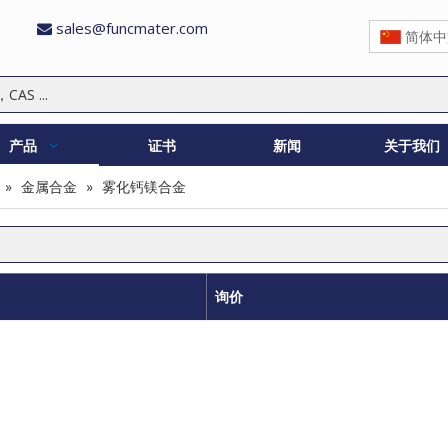
sales@funcmater.com

简体中
产品
证书
新闻
关于我们
»
金属合金
»
雾化钙镁合金
询价