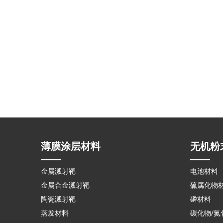
薄膜涂层材料
无机粉
金属溅射靶
电池材料
金属合金溅射靶
硫属化物
陶瓷溅射靶
磷材料
蒸发材料
碳化物/氮