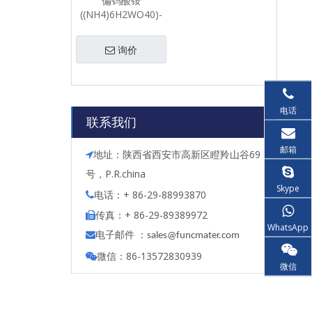
偏钨酸铵
((NH4)6H2WO40)-
粉末
询价
电话
联系我们
邮箱
地址：陕西省西安市高新区瞪羚山谷69

号，P.R.china
Skype
电话：+ 86-29-88993870

传真：+ 86-29-89389972

WhatsApp
电子邮件 ：

s
ales@funcmater.com
微信：86-13572830939

微信