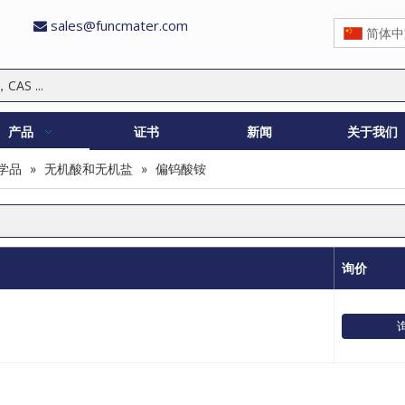
sales@funcmater.com

简体中
产品
证书
新闻
关于我们
学品
»
无机酸和无机盐
»
偏钨酸铵
询价