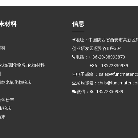
末材料
信息
地址：中国陕西省西安市高新区锦

材料
创业研发园瞪羚谷B座304
电话：+ 86-29-88993870

化物/硼化物/硅化物材料
+86 - 13572830939
料
电子邮箱 ：
sales@funcmater.

细纳米氧化物粉末
采购邮箱：
chris@funcmater.c

微信：86-13572830939

合金粉末
形粉末
粉末