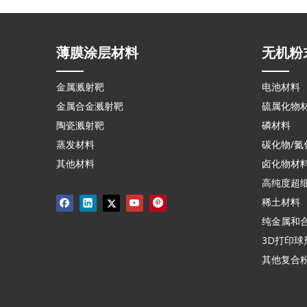
薄膜涂层材料
无机粉
金属溅射靶
电池材料
金属合金溅射靶
硫属化物
陶瓷溅射靶
磷材料
蒸发材料
碳化物/氮
其他材料
卤化物材
高纯度超
稀土材料
纯金属和
3D打印球
其他复合