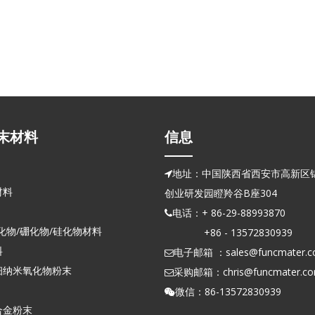
末材料
信息
地址：中国陕西省西安市高新区锦

材料
创业研发园瞪羚谷B座304
电话：+ 86-29-88993870

化物/硼化物/硅化物材料
+86 - 13572830939
料
电子邮箱 ：
sales@funcmater.

细纳米氧化物粉末
采购邮箱：
chris@funcmater.c

微信：86-13572830939

合金粉末