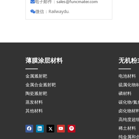
电子邮件：

s
ales@funcmater.com
微信：Railwaydu.

薄膜涂层材料
无机粉
金属溅射靶
电池材料
金属合金溅射靶
硫属化物
陶瓷溅射靶
磷材料
蒸发材料
碳化物/氮
其他材料
卤化物材
高纯度超
稀土材料
纯金属和