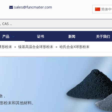
sales@funcmater.com

简体中
产品
证书
新闻
关于我们
球形粉末
»
镍基高温合金球形粉末
»
哈氏合金X球形粉末
物，
球形粉末和其他材料。