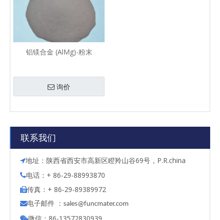
铝镁合金 (AlMg)-粉末
询价
联系我们
地址：陕西省西安市高新区瞪羚山谷69号，P.R.china

电话：+ 86-29-88993870

传真：+ 86-29-89389972

电子邮件 ：

s
ales@funcmater.com
微信：86-13572830939
