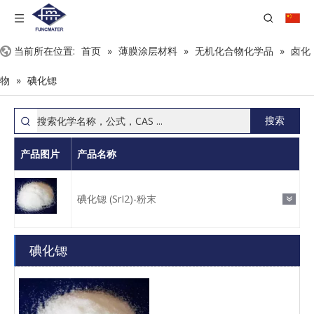
当前所在位置:
首页
»
薄膜涂层材料
»
无机化合物化学品
»
卤化
物
»
碘化锶
搜索
产品图片
产品名称
碘化锶 (SrI2)-粉末
碘化锶