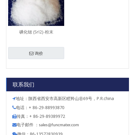
碘化锶 (SrI2)-粉末
询价
联系我们
地址：陕西省西安市高新区瞪羚山谷69号，P.R.china

电话：+ 86-29-88993870

传真：+ 86-29-89389972

电子邮件 ：

s
ales@funcmater.com
微信：86-13572830939
