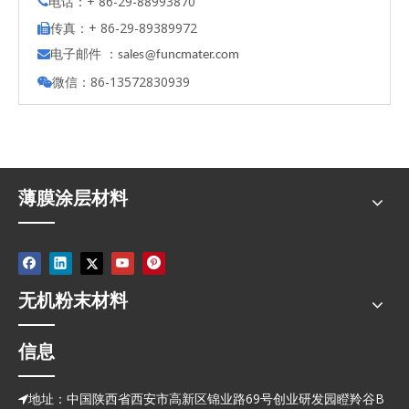
电话：+ 86-29-88993870

传真：+ 86-29-89389972

电子邮件 ：

s
ales@funcmater.com
微信：86-13572830939

薄膜涂层材料
无机粉末材料
信息
地址：中国陕西省西安市高新区锦业路69号创业研发园瞪羚谷B
