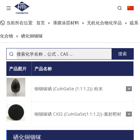
当前所在位置:
首页
»
薄膜涂层材料
»
无机化合物化学品
»
硫系
化合物
»
硒化铜铟镓
搜索
产品图片
产品名称
铜铟镓硒 (CuInGaSe (1:1:1:2))-粉末
铜铟镓硒 CIGS (CuInGaSe(1:1:1:2))-溅射靶材
硒化铜铟镓