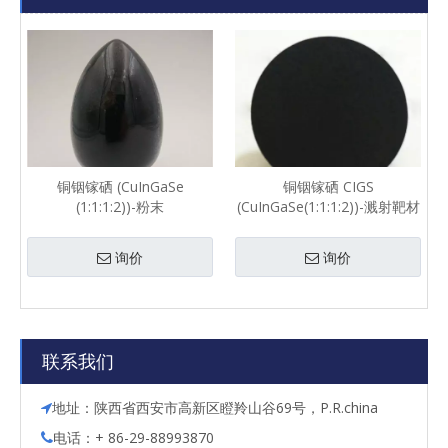
铜铟镓硒 (CuInGaSe
铜铟镓硒 CIGS
(1:1:1:2))-粉末
(CuInGaSe(1:1:1:2))-溅射靶材
询价
询价
联系我们
地址：陕西省西安市高新区瞪羚山谷69号，P.R.china

电话：+ 86-29-88993870
