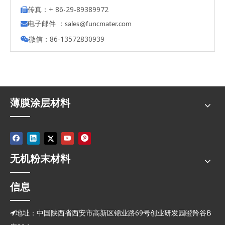
传真：+ 86-29-89389972

电子邮件 ：

s
ales@funcmater.com
微信：86-13572830939

薄膜涂层材料
无机粉末材料
信息
地址：中国陕西省西安市高新区锦业路69号创业研发园瞪羚谷B
