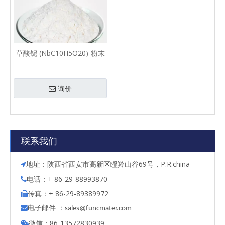
草酸铌 (NbC10H5O20)-粉末
询价
联系我们
地址：陕西省西安市高新区瞪羚山谷69号，P.R.china

电话：+ 86-29-88993870

传真：+ 86-29-89389972

电子邮件 ：

s
ales@funcmater.com
微信：86-13572830939
