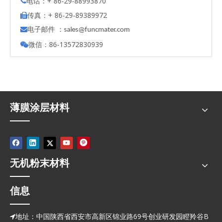
电话：+ 86-29-88993870

传真：+ 86-29-89389972

电子邮件 ：

s
ales@funcmater.com
微信：86-13572830939

薄膜涂层材料
无机粉末材料
信息
地址：中国陕西省西安市高新区锦业路69号创业研发园瞪羚谷B
