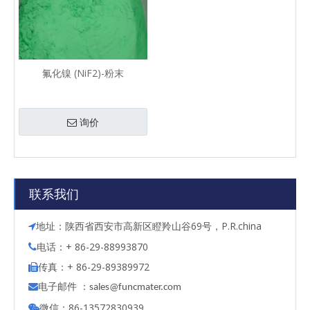
氟化镍 (NiF2)-粉末
询价
联系我们
地址：陕西省西安市高新区瞪羚山谷69号，P.R.china

电话：+ 86-29-88993870

传真：+ 86-29-89389972

电子邮件 ：

s
ales@funcmater.com
微信：86-13572830939
