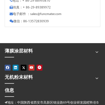
电话：+ 86-29-88993870

传真：+ 86-29-89389972

电子邮件 ：

s
ales@funcmater.com
微信：86-13572830939

薄膜涂层材料
无机粉末材料
信息
地址：中国陕西省西安市高新区锦业路69号创业研发园瞪羚谷B
