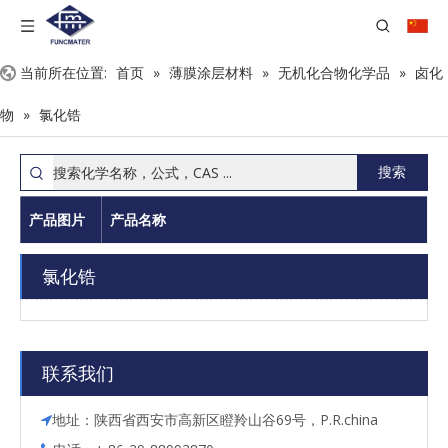
当前所在位置:
首页
»
薄膜涂层材料
»
无机化合物化学品
»
卤化
物
»
氯化锆
搜索
产品图片
产品名称
氯化锆
联系我们
地址：陕西省西安市高新区瞪羚山谷69号，P.R.china
