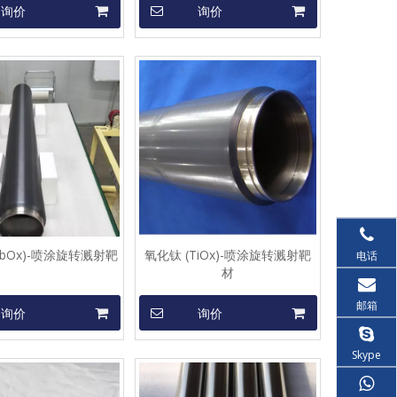
询价
询价
NbOx)-喷涂旋转溅射靶
氧化钛 (TiOx)-喷涂旋转溅射靶
电话
材
邮箱
询价
询价
Skype