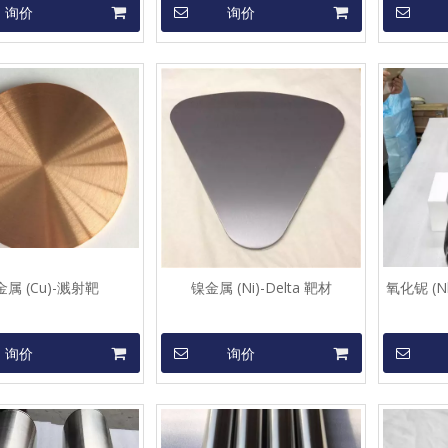
询价
询价
属 (Cu)-溅射靶
镍金属 (Ni)-Delta 靶材
氧化铌 (
询价
询价