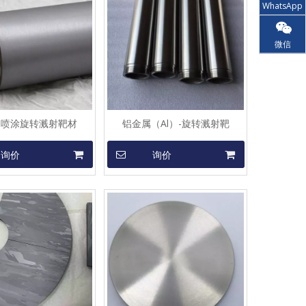
WhatsApp
微信
i)-喷涂旋转溅射靶材
铝金属（Al）-旋转溅射靶
询价
询价