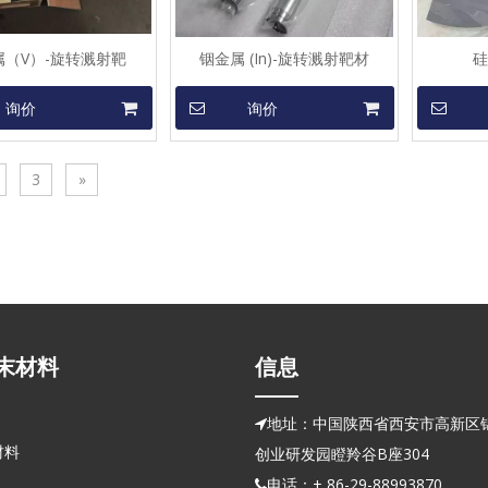
属（V）-旋转溅射靶
铟金属 (In)-旋转溅射靶材
硅
询价
询价
3
»
末材料
信息
地址：中国陕西省西安市高新区锦

材料
创业研发园瞪羚谷B座304
电话：+ 86-29-88993870
