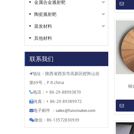
金属合金溅射靶
陶瓷溅射靶
蒸发材料
其他材料
联系我们
地址：陕西省西安市高新区瞪羚山谷

第69号，P.R.china
铜金
电话：+ 86-29-88993870

传真：+ 86-29-89389972

电子邮件 ：

s
ales@funcmater.com
微信：86-13572830939
