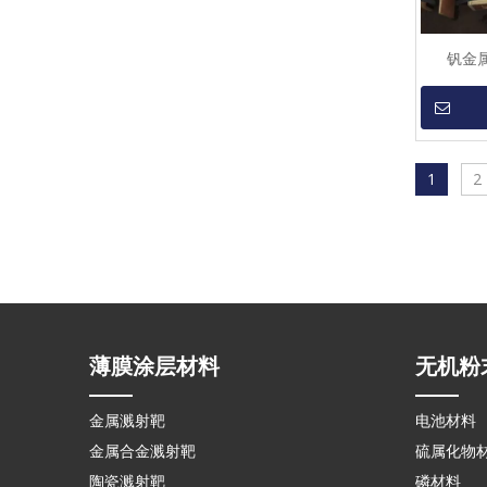
钒金
1
2
薄膜涂层材料
无机粉
金属溅射靶
电池材料
金属合金溅射靶
硫属化物
陶瓷溅射靶
磷材料