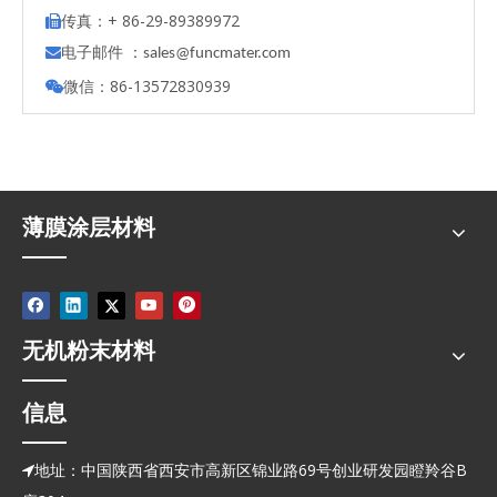
传真：+ 86-29-89389972

电子邮件 ：

s
ales@funcmater.com
微信：86-13572830939

薄膜涂层材料
无机粉末材料
信息
地址：中国陕西省西安市高新区锦业路69号创业研发园瞪羚谷B
