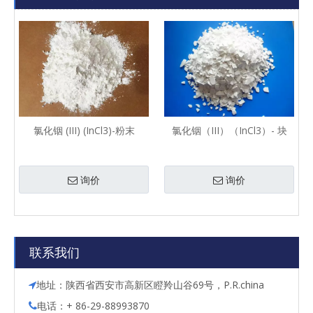
氯化铟 (III) (InCl3)-粉末
氯化铟（III）（InCl3）- 块
询价
询价
联系我们
地址：陕西省西安市高新区瞪羚山谷69号，P.R.china

电话：+ 86-29-88993870
