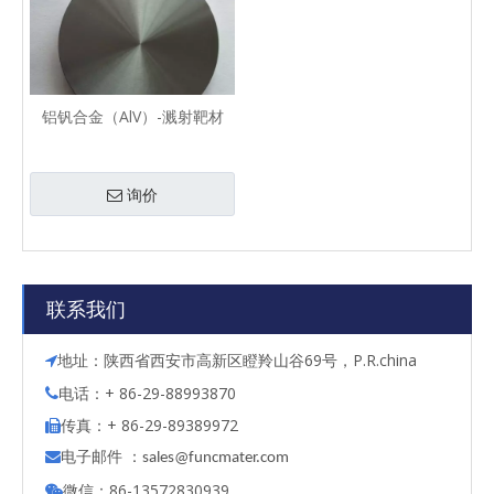
铝钒合金（AlV）-溅射靶材
询价
联系我们
地址：陕西省西安市高新区瞪羚山谷69号，P.R.china

电话：+ 86-29-88993870

传真：+ 86-29-89389972

电子邮件 ：

s
ales@funcmater.com
微信：86-13572830939
