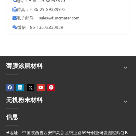
电话：+ 86-29-88993870

传真：+ 86-29-89389972

电子邮件 ：

s
ales@funcmater.com
微信：86-13572830939

薄膜涂层材料
无机粉末材料
信息
地址：中国陕西省西安市高新区锦业路69号创业研发园瞪羚谷B
