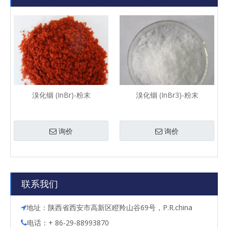
溴化铟 (InBr)-粉末
溴化铟 (InBr3)-粉末
询价
询价
联系我们
地址：陕西省西安市高新区瞪羚山谷69号，P.R.china

电话：+ 86-29-88993870
