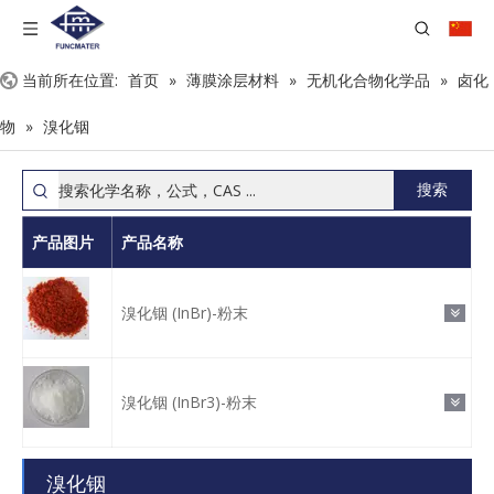
当前所在位置:
首页
»
薄膜涂层材料
»
无机化合物化学品
»
卤化
物
»
溴化铟
搜索
产品图片
产品名称
溴化铟 (InBr)-粉末
溴化铟 (InBr3)-粉末
溴化铟