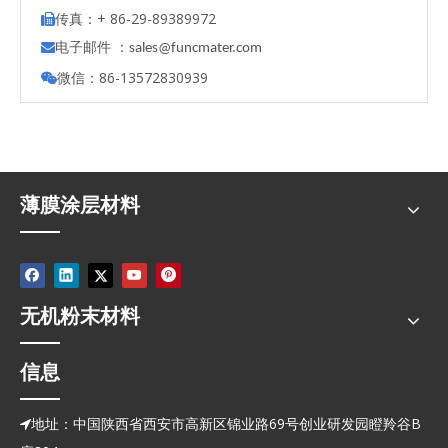
传真：+ 86-29-89389972

电子邮件 ：

s
ales@funcmater.com
微信：86-13572830939

薄膜涂层材料
无机粉末材料
信息
地址：中国陕西省西安市高新区锦业路69号创业研发园瞪羚谷B
