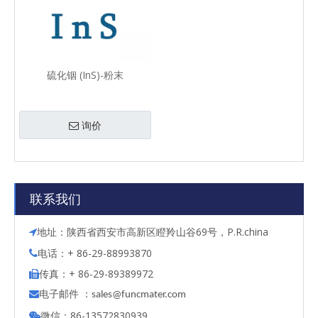
硫化铟 (InS)-粉末
询价
联系我们
地址：陕西省西安市高新区瞪羚山谷69号，P.R.china

电话：+ 86-29-88993870

传真：+ 86-29-89389972

电子邮件 ：

s
ales@funcmater.com
微信：86-13572830939
