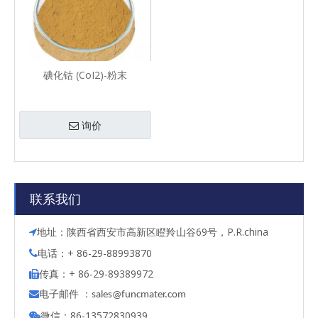
碘化钴 (CoI2)-粉末
询价
联系我们
地址：陕西省西安市高新区瞪羚山谷69号，P.R.china

电话：+ 86-29-88993870

传真：+ 86-29-89389972

电子邮件 ：

s
ales@funcmater.com
微信：86-13572830939
