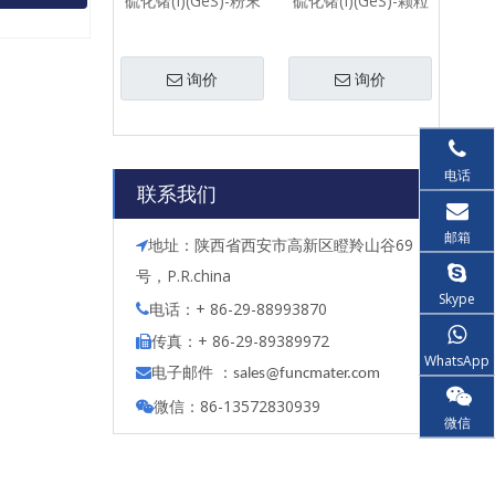
硫化锗(I)(GeS)-粉末
硫化锗(I)(GeS)-颗粒
询价
询价
电话
联系我们
邮箱
地址：陕西省西安市高新区瞪羚山谷69

号，P.R.china
Skype
电话：+ 86-29-88993870

传真：+ 86-29-89389972

WhatsApp
电子邮件 ：

s
ales@funcmater.com
微信：86-13572830939

微信