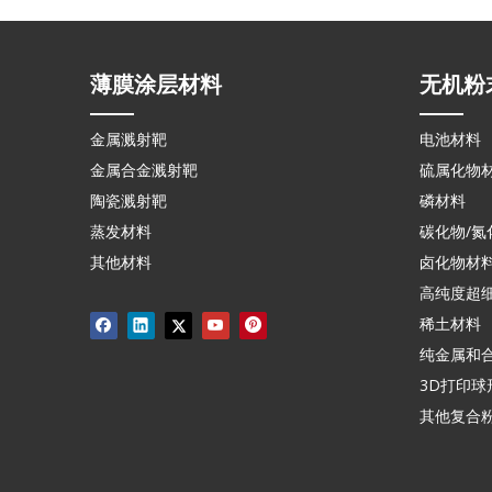
薄膜涂层材料
无机粉
金属溅射靶
电池材料
金属合金溅射靶
硫属化物
陶瓷溅射靶
磷材料
蒸发材料
碳化物/氮
其他材料
卤化物材
高纯度超
稀土材料
纯金属和
3D打印球
其他复合