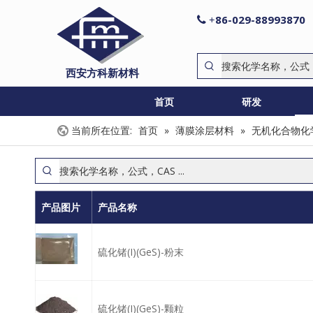
86-029-88993870

+
西安方科新材料
首页
研发
当前所在位置:
首页
»
薄膜涂层材料
»
无机化合物化
产品图片
产品名称
硫化锗(I)(GeS)-粉末
硫化锗(I)(GeS)-颗粒