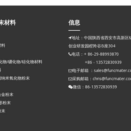
末材料
信息
地址：中国陕西省西安市高新区锦

材料
创业研发园瞪羚谷B座304
电话：+ 86-29-88993870

化物/硼化物/硅化物材料
+86 - 13572830939
料
电子邮箱 ：
sales@funcmater.

细纳米氧化物粉末
采购邮箱：
chris@funcmater.c

微信：86-13572830939

合金粉末
形粉末
粉末