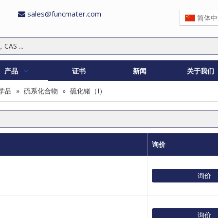
sales@funcmater.com

简体中
产品
证书
新闻
关于我们
学品
»
硫系化合物
»
硫化锗（I）
询价
询价
询价