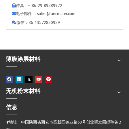
传真：+ 86-29-89389972

电子邮件 ：

s
ales@funcmater.com
微信：86-13572830939

薄膜涂层材料
无机粉末材料
信息
地址：中国陕西省西安市高新区锦业路69号创业研发园瞪羚谷B
