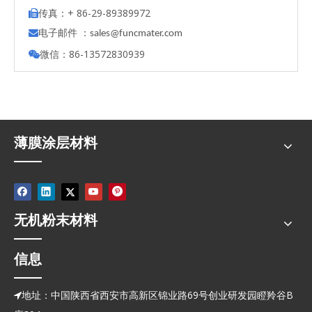
传真：+ 86-29-89389972

电子邮件 ：

s
ales@funcmater.com
微信：86-13572830939

薄膜涂层材料
无机粉末材料
信息
地址：中国陕西省西安市高新区锦业路69号创业研发园瞪羚谷B
