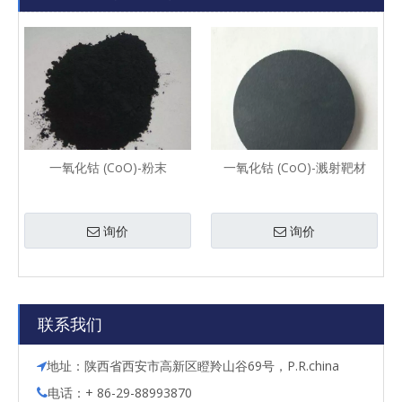
一氧化钴 (CoO)-粉末
一氧化钴 (CoO)-溅射靶材
询价
询价
联系我们
地址：陕西省西安市高新区瞪羚山谷69号，P.R.china

电话：+ 86-29-88993870
