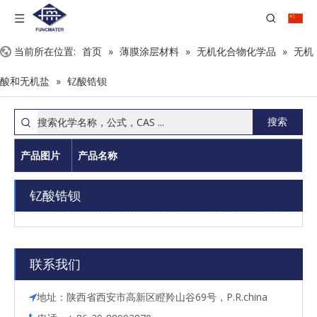
当前所在位置:
首页
»
薄膜涂层材料
»
无机化合物化学品
»
无机
酸和无机盐
»
钇酸锆钡
搜索
产品图片
产品名称
钇酸锆钡
联系我们
地址：陕西省西安市高新区瞪羚山谷69号，P.R.china
