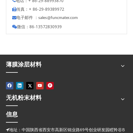
电话：+ 86-29-88993870

传真：+ 86-29-89389972

电子邮件 ：

s
ales@funcmater.com
微信：86-13572830939

薄膜涂层材料
无机粉末材料
信息
地址：中国陕西省西安市高新区锦业路69号创业研发园瞪羚谷B
