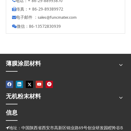
电话：+ 86-29-88993870

传真：+ 86-29-89389972

电子邮件 ：

s
ales@funcmater.com
微信：86-13572830939

薄膜涂层材料
无机粉末材料
信息
地址：中国陕西省西安市高新区锦业路69号创业研发园瞪羚谷B
