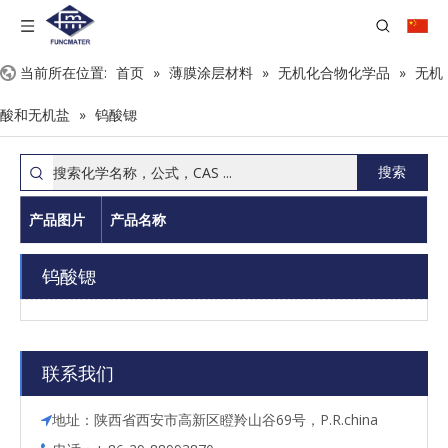
当前所在位置:
首页
»
薄膜涂层材料
»
无机化合物化学品
»
无机
酸和无机盐
»
钨酸锶
搜索
产品图片
产品名称
钨酸锶
联系我们
地址：陕西省西安市高新区瞪羚山谷69号，P.R.china
