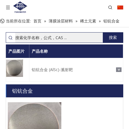
当前所在位置:
首页
»
薄膜涂层材料
»
稀土元素
»
铝钪合金
搜索
产品图片
产品名称
铝钪合金 (AlSc)-溅射靶
铝钪合金