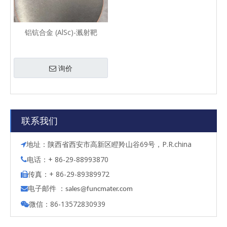
铝钪合金 (AlSc)-溅射靶
询价
联系我们
地址：陕西省西安市高新区瞪羚山谷69号，P.R.china

电话：+ 86-29-88993870

传真：+ 86-29-89389972

电子邮件 ：

s
ales@funcmater.com
微信：86-13572830939
