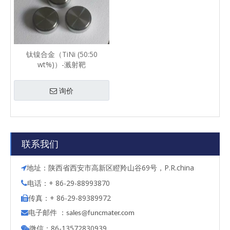
钛镍合金（TiNi (50:50
wt%)）-溅射靶
询价
联系我们
地址：陕西省西安市高新区瞪羚山谷69号，P.R.china

电话：+ 86-29-88993870

传真：+ 86-29-89389972

电子邮件 ：

s
ales@funcmater.com
微信：86-13572830939
