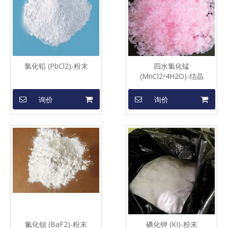
氯化铅 (PbCl2)-粉末
四水氯化锰
(MnCl2•4H2O)-结晶
询价
询价
氟化钡 (BaF2)-粉末
碘化钾 (KI)-粉末