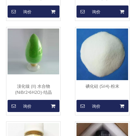
询价
询价
溴化镍 (II) 水合物
碘化硅 (SiI4)-粉末
(NiBr2•6H2O)-结晶
询价
询价