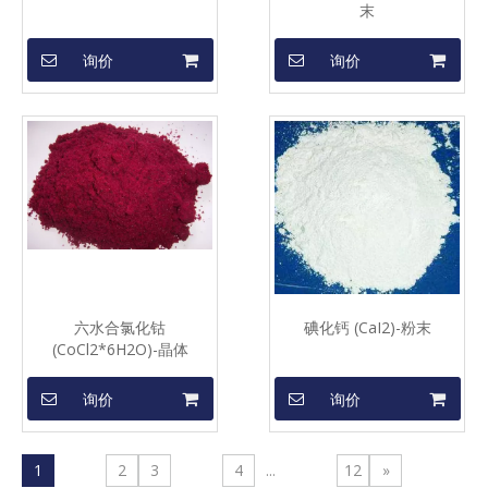
末
询价
询价
六水合氯化钴
碘化钙 (CaI2)-粉末
(CoCl2*6H2O)-晶体
询价
询价
1
2
3
4
...
12
»