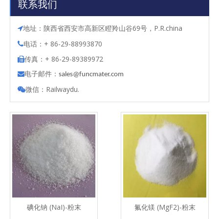
联系我们
地址：陕西省西安市高新区瞪羚山谷69号，P.R.china

电话：+ 86-29-88993870

传真：+ 86-29-89389972

电子邮件：

s
ales@funcmater.com
微信：Railwaydu.

碘化钠 (NaI)-粉末
氟化镁 (MgF2)-粉末