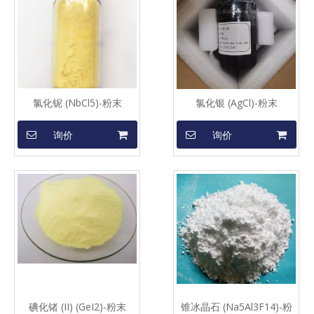
氯化铌 (NbCl5)-粉末
氯化银 (AgCl)-粉末
询价
询价
碘化锗 (II) (GeI2)-粉末
锥冰晶石 (Na5Al3F14)-粉