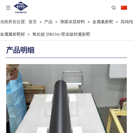
当前所在位置:
首页
»
产品
»
薄膜涂层材料
»
金属溅射靶
»
高纯纯
金属溅射靶材
»
氧化铌 (NbOx)-喷涂旋转溅射靶
产品明细