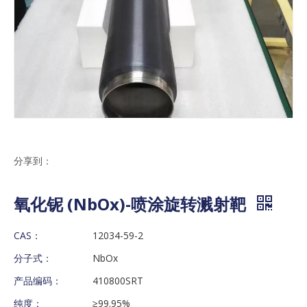
分享到：
氧化铌 (NbOx)-喷涂旋转溅射靶
CAS：
12034-59-2
分子式：
NbOx
产品编码：
410800SRT
纯度：
≥99.95%