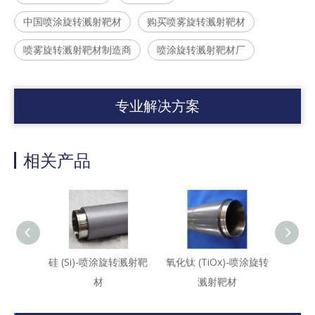
中国喷涂旋转溅射靶材
购买喷雾旋转溅射靶材
喷雾旋转溅射靶材制造商
喷涂旋转溅射靶材厂
专业解决方案
相关产品
硅 (Si)-喷涂旋转溅射靶
氧化钛 (TiOx)-喷涂旋转
镱金属 
材
溅射靶材