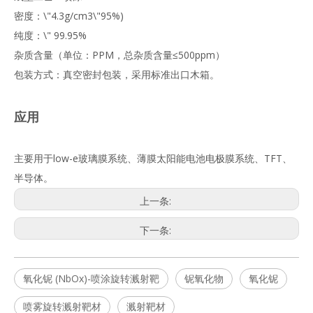
密度：\"4.3g/cm3\"95%)
纯度：\" 99.95%
杂质含量（单位：PPM，总杂质含量≤500ppm）
包装方式：真空密封包装，采用标准出口木箱。
应用
主要用于low-e玻璃膜系统、薄膜太阳能电池电极膜系统、TFT、
半导体。
上一条:
下一条:
氧化铌 (NbOx)-喷涂旋转溅射靶
铌氧化物
氧化铌
喷雾旋转溅射靶材
溅射靶材