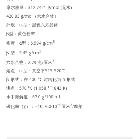
摩尔质量：312.7421 g/mol (无水)
420.83 g/mol（六水合物）
外观：α-型：黑色六方晶体
β型：黄色粉末
3
密度：α型：5.584 g/cm
3
β-型：5.45 g/cm
3
六水合物：2.79 克/厘米
熔点：α-型：真空下515-520℃
β-形式：在 400 °C 时转化为 α-形式
沸点：570 °C (1,058 °F; 843 K)
水中溶解度：67.0 g/100 mL
−6
3
磁化率（χ）：+10,760·10
厘米
/摩尔