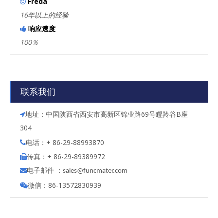
Freda

16年以上的经验
响应速度

100％
联系我们
地址：中国陕西省西安市高新区锦业路69号瞪羚谷B座

304
电话：+ 86-29-88993870

传真：+ 86-29-89389972

电子邮件 ：

s
ales@funcmater.com
微信：86-13572830939
