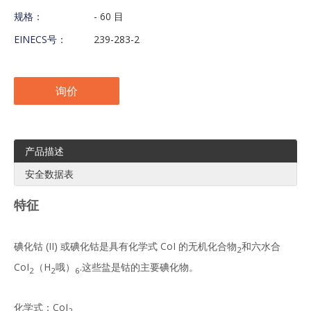
规格：
- 60 目
EINECS号：
239-283-2
询价
产品描述
安全数据表
特征
碘化钴 (II) 或碘化钴是具有化学式 CoI 的无机化合物
和六水合
2
CoI
（H
哦）
.这些盐是钴的主要碘化物。
2
2
6
化学式：CoI
2