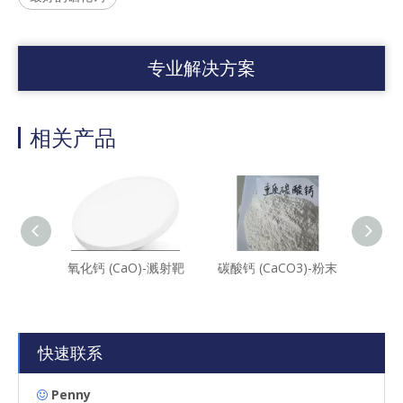
专业解决方案
相关产品
氧化钙 (CaO)-溅射靶
碳酸钙 (CaCO3)-粉末
钴酸钙(
快速联系
Penny
