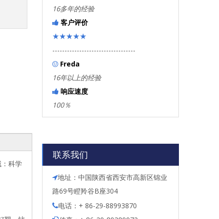
16多年的经验
客户评价

★★★★★
----------------------------------
Freda

16年以上的经验
响应速度

100％
联系我们
域：科学
地址：中国陕西省西安市高新区锦业

路69号瞪羚谷B座304
电话：+ 86-29-88993870
