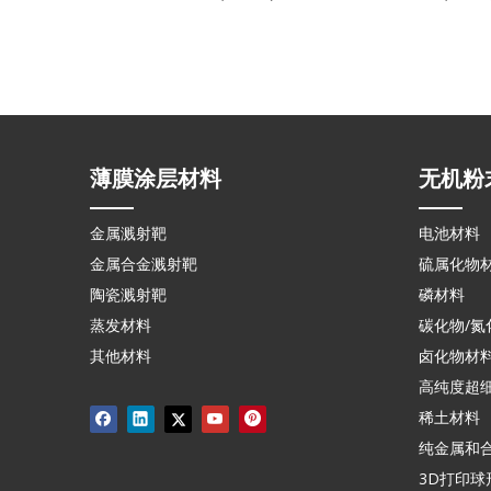
薄膜涂层材料
无机粉
金属溅射靶
电池材料
金属合金溅射靶
硫属化物
陶瓷溅射靶
磷材料
蒸发材料
碳化物/氮
其他材料
卤化物材
高纯度超
稀土材料
纯金属和
3D打印球