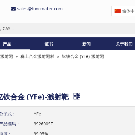
sales@funcmater.com

简体中
产品
证书
新闻
关于我们
金溅射靶
»
稀土合金溅射靶材
»
钇铁合金 (YFe)-溅射靶
钇铁合金 (YFe)-溅射靶
分子式：
YFe
产品编码：
392600ST
纯度：
99.95%