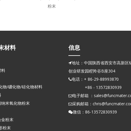
粉末
末材料
信息
地址：中国陕西省西安市高新区锦

材料
创业研发园瞪羚谷B座304
电话：+ 86-29-88993870

化物/硼化物/硅化物材料
+86 - 13572830939
料
电子邮箱 ：
sales@funcmater.

细纳米氧化物粉末
采购邮箱：
chris@funcmater.c

微信：86-13572830939

合金粉末
形粉末