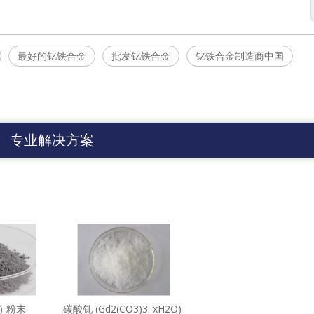
最好的钇铁合金
批发钇铁合金
钇铁合金制造商中国
专业解决方案
3)-粉末
碳酸钆 (Gd2(CO3)3. xH2O)-