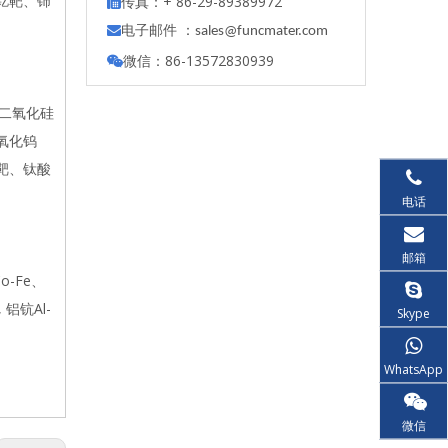
钇靶、铈
传真：+ 86-29-89389972

电子邮件 ：

s
ales@funcmater.com
微信：86-13572830939

、二氧化硅
氧化钨
靶、钛酸
电话
邮箱
o-Fe、
 铝钪Al-
Skype
WhatsApp
微信