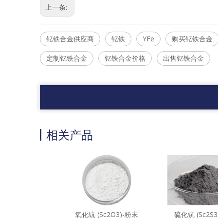
上一条:
钇铁合金供应商
钇铁
YFe
购买钇铁合金
定制钇铁合金
钇铁合金价格
出售钇铁合金
相关产品
氧化钪 (Sc2O3)-粉末
硫化钪 (Sc2S