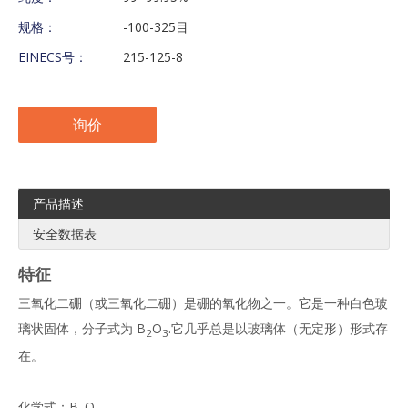
规格：
-100-325目
EINECS号：
215-125-8
询价
产品描述
安全数据表
特征
三氧化二硼（或三氧化二硼）是硼的氧化物之一。它是一种白色玻
璃状固体，分子式为 B
O
.它几乎总是以玻璃体（无定形）形式存
2
3
在。
化学式：B
O