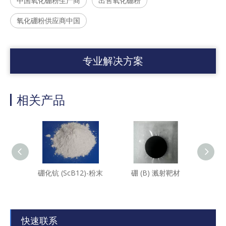
中国氧化硼粉生产商
出售氧化硼粉
氧化硼粉供应商中国
专业解决方案
相关产品
硼化钪 (ScB12)-粉末
硼 (B) 溅射靶材
硼
快速联系