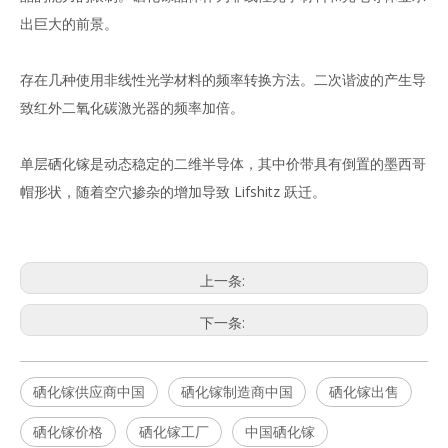
出巨大的前景。
存在几种使用非线性光学材料的频率转换方法。二次谐波的产生导
致红外二氧化碳激光器的频率加倍。
单层硒化镓是动态稳定的二维半导体，其中价带具有倒置的墨西哥
帽形状，随着空穴掺杂的增加导致 Lifshitz 跃迁。
上一条:
下一条:
硒化镓供应商中国
硒化镓制造商中国
硒化镓出售
硒化镓价格
硒化镓工厂
中国硒化镓