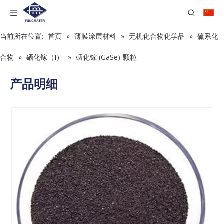
当前所在位置:
首页
»
薄膜涂层材料
»
无机化合物化学品
»
硫系化
合物
»
硒化镓（I）
»
硒化镓 (GaSe)-颗粒
产品明细