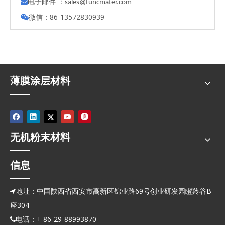
电子邮件 ：

s
ales@funcmater.com
微信：86-13572830939

薄膜涂层材料
无机粉末材料
信息
地址：中国陕西省西安市高新区锦业路69号创业研发园瞪羚谷B

座304
电话：+ 86-29-88993870
