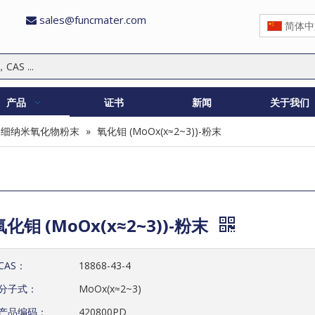
sales@funcmater.com

简体中
产品
证书
新闻
关于我们
超细纳米氧化物粉末
»
氧化钼 (MoOx(x≈2~3))-粉末
氧化钼 (MoOx(x≈2~3))-粉末
CAS：
18868-43-4
分子式：
MoOx(x≈2~3)
产品编码：
420800PD