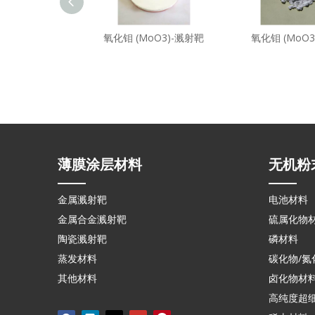
氧化钼 (MoO3)-溅射靶
氧化钼 (MoO3
薄膜涂层材料
无机粉
金属溅射靶
电池材料
金属合金溅射靶
硫属化物
陶瓷溅射靶
磷材料
蒸发材料
碳化物/氮
其他材料
卤化物材
高纯度超