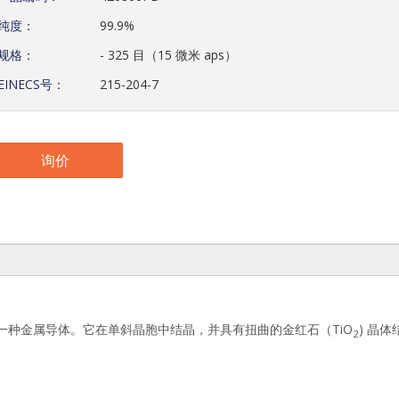
纯度：
99.9%
规格：
- 325 目（15 微米 aps）
EINECS号：
215-204-7
询价
一种金属导体。它在单斜晶胞中结晶，并具有扭曲的金红石（TiO
) 晶
2