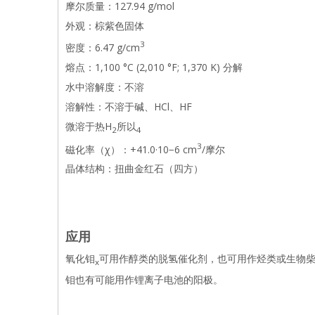
摩尔质量：127.94 g/mol
外观：棕紫色固体
3
密度：6.47 g/cm
熔点：1,100 °C (2,010 °F; 1,370 K) 分解
水中溶解度：不溶
溶解性：不溶于碱、HCl、HF
微溶于热H
所以
2
4
3
磁化率（χ）：+41.0·10−6 cm
/摩尔
晶体结构：扭曲金红石（四方）
应用
氧化钼
可用作醇类的脱氢催化剂，也可用作烃类或生物
x
钼也有可能用作锂离子电池的阳极。