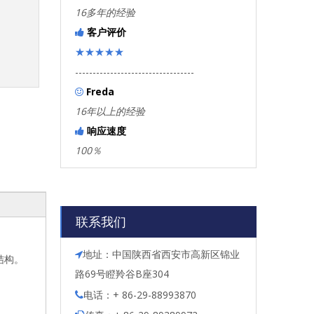
16多年的经验
客户评价

★★★★★
----------------------------------
Freda

16年以上的经验
响应速度

100％
联系我们
地址：中国陕西省西安市高新区锦业

体结构。
路69号瞪羚谷B座304
电话：+ 86-29-88993870
