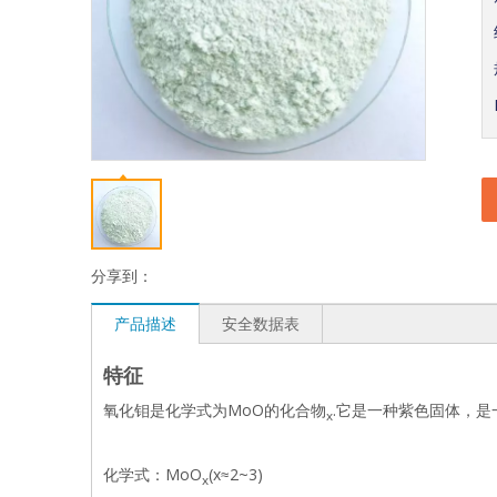
分享到：
产品描述
安全数据表
特征
氧化钼是化学式为MoO的化合物
.它是一种紫色固体，是
x
化学式：MoO
(x≈2~3)
x