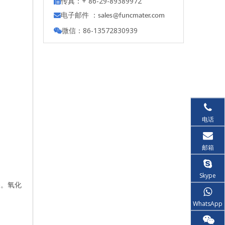
传真：+ 86-29-89389972

电子邮件 ：

s
ales@funcmater.com
微信：86-13572830939

电话
邮箱
Skype
备。氧化
WhatsApp