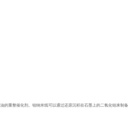
柴油的重整催化剂。钼纳米线可以通过还原沉积在石墨上的二氧化钼来制