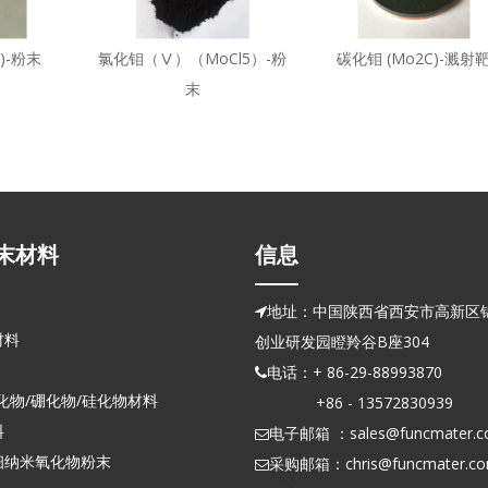
)-粉末
氯化钼（Ⅴ）（MoCl5）-粉
碳化钼 (Mo2C)-溅射
末
末材料
信息
地址：中国陕西省西安市高新区锦

材料
创业研发园瞪羚谷B座304
电话：+ 86-29-88993870

化物/硼化物/硅化物材料
+86 - 13572830939
料
电子邮箱 ：
sales@funcmater.

细纳米氧化物粉末
采购邮箱：
chris@funcmater.c
