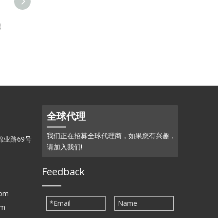
靶
磷化钼 (MoP)-粉末
硫化钼(MoS2)-溅射靶
全球代理
我们正在招募全球代理商，如果您有兴趣，
业路69号
请加入我们!
Feedback
com
om