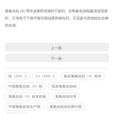
氢氧化钴 (II) 用作油漆和清漆的干燥剂。在制备电池电极浸渍溶液
时，它有助于干燥平版印刷油墨和催化剂。它还参与其他钴化合物
的合成。
上一条:
下一条:
钴（OH）2
Co（OH）2
购买氢氧化钴（II）粉末
中国氢氧化钴（II）粉
批发氢氧化钴粉
氢氧化钴（II）粉末价格
氢氧化钴出售
中国氢氧化钴生产商
氢氧化钴供应商中国