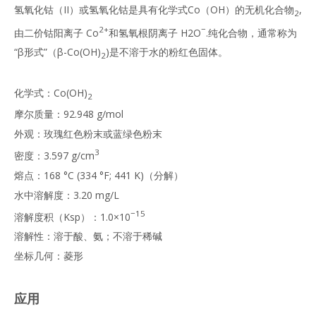
氢氧化钴（II）或氢氧化钴是具有化学式Co（OH）的无机化合物
,
2
2+
−
由二价钴阳离子 Co
和氢氧根阴离子 H2O
.纯化合物，通常称为
“β形式”（β-Co(OH)
)是不溶于水的粉红色固体。
2
化学式：Co(OH)
2
摩尔质量：92.948 g/mol
外观：玫瑰红色粉末或蓝绿色粉末
3
密度：3.597 g/cm
熔点：168 °C (334 °F; 441 K)（分解）
水中溶解度：3.20 mg/L
−15
溶解度积（Ksp）：1.0×10
溶解性：溶于酸、氨；不溶于稀碱
坐标几何：菱形
应用