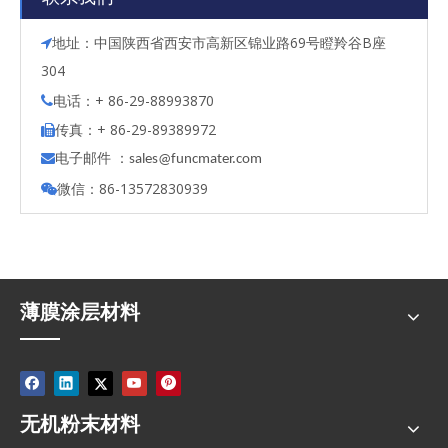
地址：中国陕西省西安市高新区锦业路69号瞪羚谷B座

304
电话：+ 86-29-88993870

传真：+ 86-29-89389972

电子邮件 ：

s
ales@funcmater.com
微信：86-13572830939

薄膜涂层材料
无机粉末材料