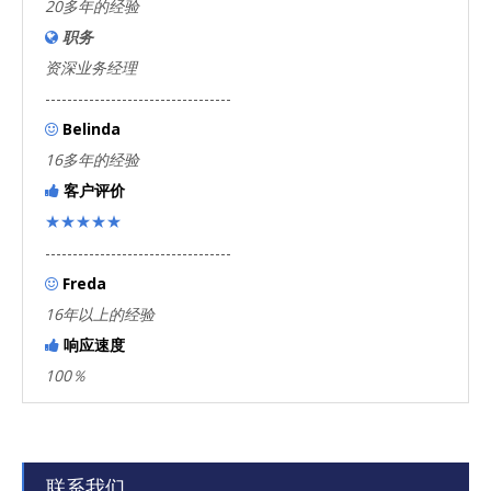
20多年的经验
职务

资深业务经理
----------------------------------
Belinda

16多年的经验
客户评价

★★★★★
----------------------------------
Freda

16年以上的经验
响应速度

100％
联系我们