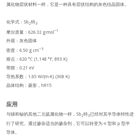
属化物层状材料一样，它是一种具有层状结构的灰色结晶固体。
化学式：Sb
特
2
3
−1
摩尔质量：626.32 g·mol
外观：灰色固体
−3
密度：6.50 g cm
熔点：620 °C (1,148 °F; 893 K)
带隙：0.21 eV
导热系数：1.65 W/(m·K) (308 K)
晶体结构：菱形，hR15
应用
与锑和铋的其他二元硫属化物一样，Sb
特
已经对其半导体特性进
2
3
行了研究。通过掺杂适当的掺杂剂，它可以转变为 n 型和 p 型半
导体。