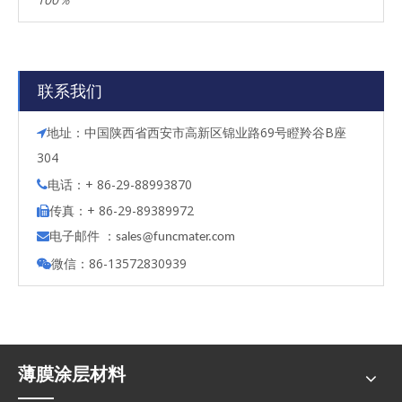
联系我们
地址：中国陕西省西安市高新区锦业路69号瞪羚谷B座

304
电话：+ 86-29-88993870

传真：+ 86-29-89389972

电子邮件 ：

s
ales@funcmater.com
微信：86-13572830939

薄膜涂层材料