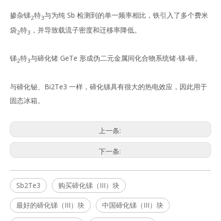
掺杂锑
特
与为纯 Sb 检测到的单一频率相比，铁引入了多个费米
2
3
袋
特
，并导致载流子密度和迁移率降低。
2
3
锑
特
与碲化锗 GeTe 形成伪二元金属间化合物系统锗-锑-碲。
2
3
与碲化铋、Bi2Te3 一样，碲化锑具有很大的热电效应，因此用于
固态冰箱。
上一条:
下一条:
Sb2Te3
购买碲化锑（III）块
最好的碲化锑（III）块
中国碲化锑（III）块