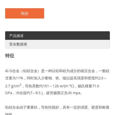
询价
产品描述
安全数据表
特征
Al-Si合金（铝硅合金）是一种以铝和硅为成分的锻压合金，一般硅
含量为11%，同时加入少量铜、铁、镍以提高强度和密度约2.6～
3
2.7 g/cm
，导热系数约101～126 w/(m ℃)，杨氏模量71.0
GPa，冲击值约7～8.5 J，疲劳极限正负45 mpa。
铝硅合金由于重量轻，导热性能好，具有一定的强度、硬度和耐腐
蚀性。