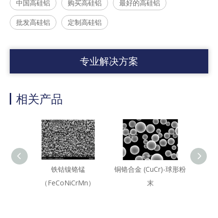
中国高硅铝
购买高硅铝
最好的高硅铝
批发高硅铝
定制高硅铝
专业解决方案
相关产品
铁钴镍铬锰
铜铬合金 (CuCr)-球形粉
钴铬钨合
（FeCoNiCrMn）
末