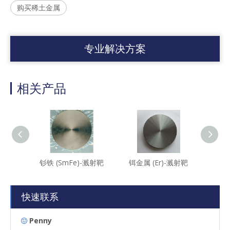
购买稀土金属
专业解决方案
相关产品
钐铁 (SmFe)-溅射靶
铒金属 (Er)-溅射靶
镧硼化
快速联系
Penny
