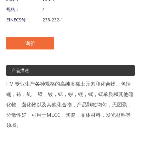
规格：
/
EINECS号：
238-232-1
询价
产品描述
FM 专业生产各种规格的高纯度稀土元素和化合物。包括
镧，铈，钆 、镨、钕，钇，钐，铥，铽，铒单质和
其他
硫
，产品颗粒均匀，无团聚，
化物，卤化物以及其他化合物
分散性好，可用于MLCC，陶瓷，晶体材料，发光材料等
领域。