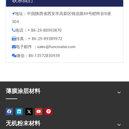
联系我们
地址：中国陕西省西安市高新区锦业路69号瞪羚谷B座

304
电话：+ 86-29-88993870

传真：+ 86-29-89389972

电子邮件 ：

s
ales@funcmater.com
微信：86-13572830939

薄膜涂层材料
无机粉末材料