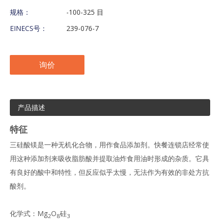
规格：
-100-325 目
EINECS号：
239-076-7
询价
产品描述
特征
三硅酸镁是一种无机化合物，用作食品添加剂。快餐连锁店经常使
用这种添加剂来吸收脂肪酸并提取油炸食用油时形成的杂质。它具
有良好的酸中和特性，但反应似乎太慢，无法作为有效的非处方抗
酸剂。
化学式：Mg
O
硅
2
8
3