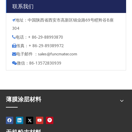
联系我们
地址：中国陕西省西安市高新区锦业路69号瞪羚谷B座

304
电话：+ 86-29-88993870

传真：+ 86-29-89389972

电子邮件 ：

s
ales@funcmater.com
微信：86-13572830939

薄膜涂层材料