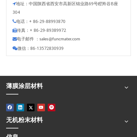
地址：中国陕西省西安市高新区锦业路69号瞪羚谷B座

304
电话：+ 86-29-88993870

传真：+ 86-29-89389972

电子邮件 ：

s
ales@funcmater.com
微信：86-13572830939

薄膜涂层材料
无机粉末材料
信息