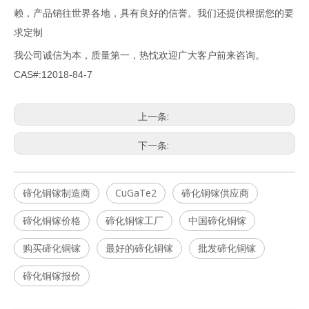
赖，产品销往世界各地，具有良好的信誉。我们还提供根据您的要
求定制
我公司诚信为本，质量第一，热忱欢迎广大客户前来咨询。
CAS#:12018-84-7
上一条:
下一条:
碲化铜镓制造商
CuGaTe2
碲化铜镓供应商
碲化铜镓价格
碲化铜镓工厂
中国碲化铜镓
购买碲化铜镓
最好的碲化铜镓
批发碲化铜镓
碲化铜镓报价