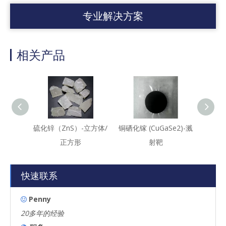
专业解决方案
相关产品
硫化锌（ZnS）-立方体/
铜硒化镓 (CuGaSe2)-溅
碲化铜(
正方形
射靶
快速联系
Penny

20多年的经验