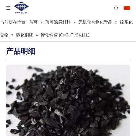
当前所在位置:
首页
»
薄膜涂层材料
»
无机化合物化学品
»
硫系化
合物
»
碲化铜镓
»
碲化铜镓 (CuGaTe2)-颗粒
产品明细